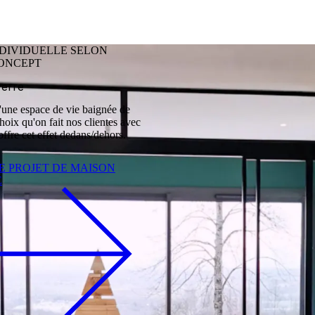
NDIVIDUELLE SELON
CONCEPT
verre
'une espace de vie baignée de
choix qu'on fait nos clientes avec
 offre cet effet dedans/dehors.
E PROJET DE MAISON
E