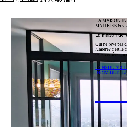
Le saviez-vous ?
LA MAISON I
MAÎTRISE & 
La maison de 
Qui ne rêve pas d
lumière? c'est le 
cette verrière qui
CONSULTER L
INDIVIDUELL