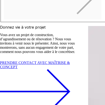
Donnez vie à votre projet
Vous avez un projet de construction,
d’agrandissement ou de rénovation ? Nous vous
invitons à venir nous le présenter. Ainsi, nous vous
montrerons, sans aucun engagement de votre part,
comment nous pouvons vous aider à le concrétiser.
Nos terrains disponibles
Les réglementations
Consultez nos terrains disponibles à la v
de vous accompagner dans toutes les étapes de sa réalisation.
PRENDRE CONTACT AVEC MAÎTRISE &
CONCEPT