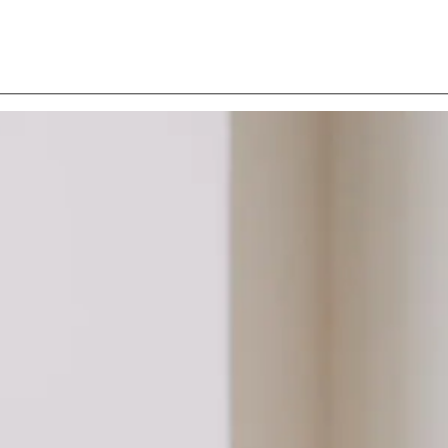
ente Bien que nous ne commercialisions pas directement ce terrain, nous 