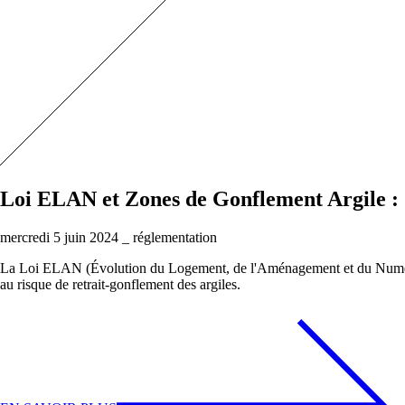
Le saviez-vous
Loi ELAN et Zones de Gonflement Argile : 
Professionnels
mercredi 5 juin 2024
_
réglementation
Bâtiments professionnels
Maîtrise & Concept se met au service des
La Loi ELAN (Évolution du Logement, de l'Aménagement et du Numériqu
au risque de retrait-gonflement des argiles.