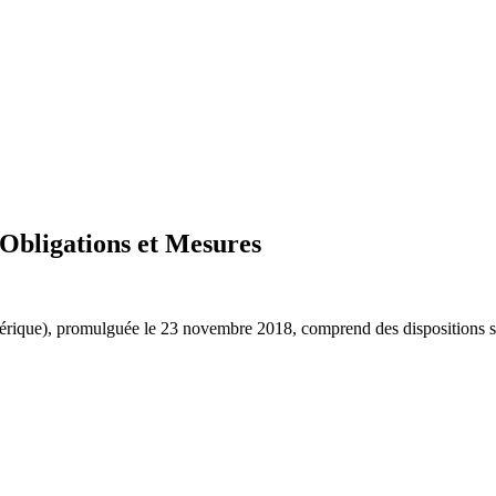
Obligations et Mesures
 entreprises pour la construction et la rénovation de leurs bâtiments pr
e), promulguée le 23 novembre 2018, comprend des dispositions spéci