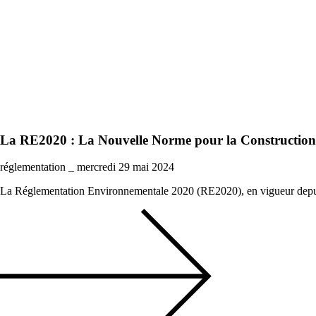
La RE2020 : La Nouvelle Norme pour la Construction
Particuliers
Thématiques
réglementation
_
mercredi 29 mai 2024
La Réglementation Environnementale 2020 (RE2020), en vigueur depuis 
La Maison individuelle
La vie de l'entreprise
Découvrez la maison individuelle selon 