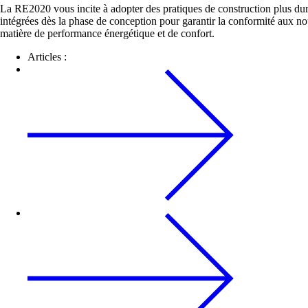
La RE2020 vous incite à adopter des pratiques de construction plus dur
intégrées dès la phase de conception pour garantir la conformité aux no
matière de performance énergétique et de confort.
Articles :
Extentions & rénovations
Les événements
Vous souhaitez vous agrandir, rénover 